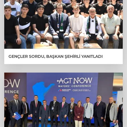
GENÇLER SORDU, BAŞKAN ŞEHİRLİ YANITLADI