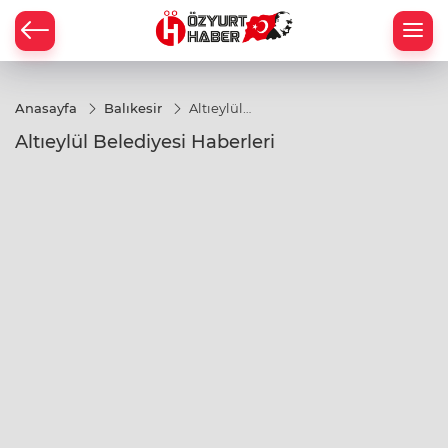
Büyükşehir
Anasayfa
Balıkesir
Altıeylül
Belediyesi
Belediyesi
Altıeylül Belediyesi Haberleri
ediyesi
 Belediyesi
elediyesi