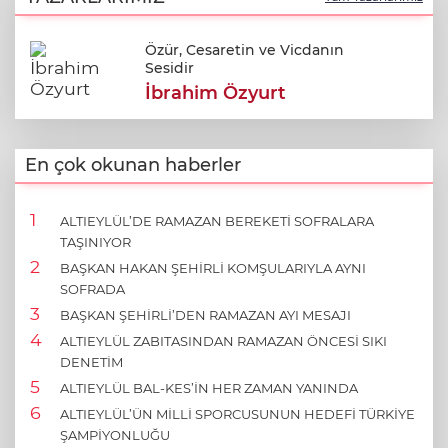
DESTEĞİ
Özür, Cesaretin ve Vicdanın
Sesidir
İbrahim Özyurt
En çok okunan haberler
ALTIEYLÜL’DE RAMAZAN BEREKETİ SOFRALARA
TAŞINIYOR
BAŞKAN HAKAN ŞEHİRLİ KOMŞULARIYLA AYNI
SOFRADA
BAŞKAN ŞEHİRLİ’DEN RAMAZAN AYI MESAJI
ALTIEYLÜL ZABITASINDAN RAMAZAN ÖNCESİ SIKI
DENETİM
ALTIEYLÜL BAL-KES’İN HER ZAMAN YANINDA
ALTIEYLÜL’ÜN MİLLİ SPORCUSUNUN HEDEFİ TÜRKİYE
ŞAMPİYONLUĞU