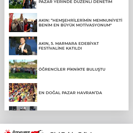
PAZAR YERİNDE DÜZENLİ DENETİM
AKIN: “HEMŞEHRİLERİMİN MEMNUNİYETİ
BENİM EN BÜYÜK MOTİVASYONUM"
AKIN, 5. MARMARA EDEBİYAT
FESTİVALİNE KATILDI
ÖĞRENCİLER PİKNİKTE BULUŞTU
EN DOĞAL PAZAR HAVRAN’DA
BALIKESİR’DE KAPSAMLI EĞİTİM
TOPLANTISI