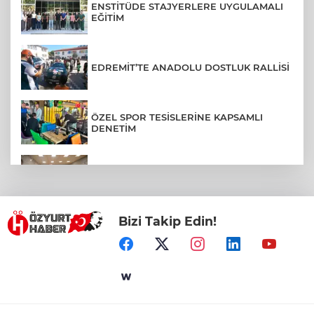
ENSTİTÜDE STAJYERLERE UYGULAMALI
EĞİTİM
EDREMİT’TE ANADOLU DOSTLUK RALLİSİ
ÖZEL SPOR TESİSLERİNE KAPSAMLI
DENETİM
RESSAM YİĞİT YAZICI, AYVALIK'TA
ÇOCUKLARLA BULUŞTU
Bizi Takip Edin!
ALTIEYLÜL’DE MÜZİK DOLU GECE
ORMAN BÖLGE MÜDÜRLÜĞÜ 5 GÜNLÜK
YANGIN BİLANÇOSUNU