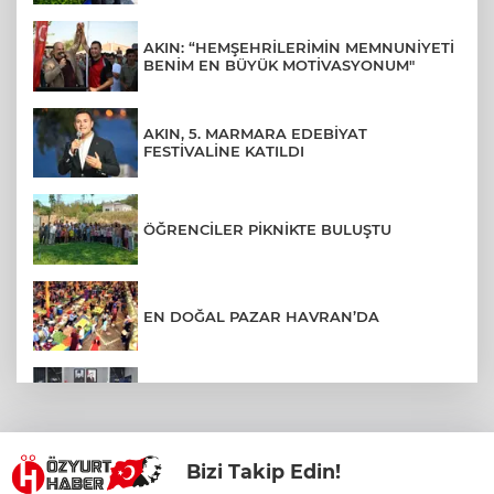
AKIN: “HEMŞEHRİLERİMİN MEMNUNİYETİ
BENİM EN BÜYÜK MOTİVASYONUM"
AKIN, 5. MARMARA EDEBİYAT
FESTİVALİNE KATILDI
ÖĞRENCİLER PİKNİKTE BULUŞTU
EN DOĞAL PAZAR HAVRAN’DA
BALIKESİR’DE KAPSAMLI EĞİTİM
TOPLANTISI
Bizi Takip Edin!
BURHANİYE’DE ALTYAPI VE ULAŞIM