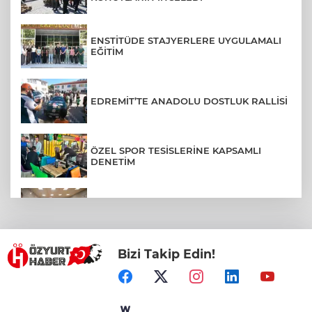
ENSTİTÜDE STAJYERLERE UYGULAMALI
EĞİTİM
EDREMİT’TE ANADOLU DOSTLUK RALLİSİ
ÖZEL SPOR TESİSLERİNE KAPSAMLI
DENETİM
RESSAM YİĞİT YAZICI, AYVALIK'TA
ÇOCUKLARLA BULUŞTU
Bizi Takip Edin!
ALTIEYLÜL’DE MÜZİK DOLU GECE