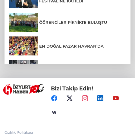
FESTİVALİNE KATILDI
ÖĞRENCİLER PİKNİKTE BULUŞTU
EN DOĞAL PAZAR HAVRAN’DA
BALIKESİR’DE KAPSAMLI EĞİTİM
TOPLANTISI
Bizi Takip Edin!
BURHANİYE’DE ALTYAPI VE ULAŞIM
HAMLESİ
DURSUNBEY OSB YATIRIMCILARIN
RADARINDA
Gizlilik Politikası