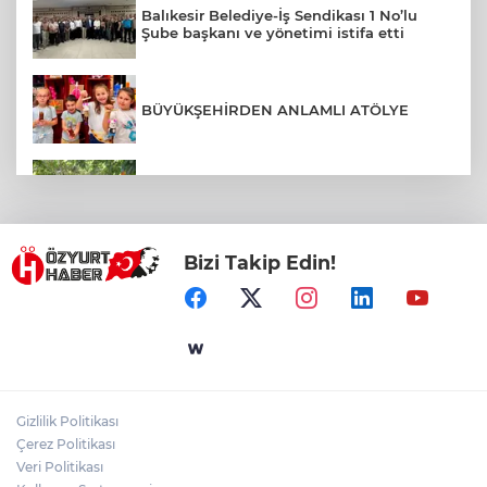
Balıkesir Belediye-İş Sendikası 1 No’lu
Şube başkanı ve yönetimi istifa etti
BÜYÜKŞEHİRDEN ANLAMLI ATÖLYE
COĞRAFİ İŞARETLİ HAVRAN SİYAH
İNCİRİNDE HASAT BAŞLADI
Bizi Takip Edin!
EDREMİT'TE YAZ KUR'AN KURSU
ÖĞRENCİLERİ KAHVALTIDA BULUŞTU
AVLU GİRİŞİNDE ASFALT ÇALIŞMALARI
BAŞLADI
Gizlilik Politikası
AKIN’DAN BALIKESİRSPOR’A DESTEK
Çerez Politikası
ÇAĞRISI
Veri Politikası