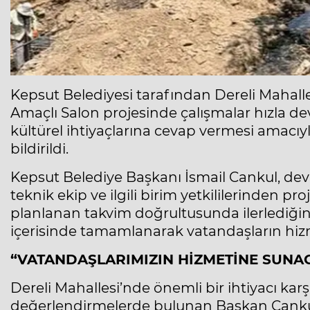
Kepsut Belediyesi tarafından Dereli Mahall
Amaçlı Salon projesinde çalışmalar hızla de
kültürel ihtiyaçlarına cevap vermesi amacıyl
bildirildi.
Kepsut Belediye Başkanı İsmail Cankul, dev
teknik ekip ve ilgili birim yetkililerinden pr
planlanan takvim doğrultusunda ilerlediğini
içerisinde tamamlanarak vatandaşların hizm
“VATANDAŞLARIMIZIN HİZMETİNE SUNA
Dereli Mahallesi’nde önemli bir ihtiyacı kar
değerlendirmelerde bulunan Başkan Cankul