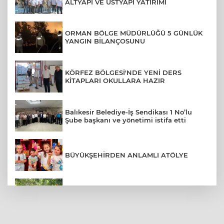
ALTYAPI VE ÜSTYAPI YATIRIMI
ORMAN BÖLGE MÜDÜRLÜĞÜ 5 GÜNLÜK
YANGIN BİLANÇOSUNU
KÖRFEZ BÖLGESİ'NDE YENİ DERS
KİTAPLARI OKULLARA HAZIR
Balıkesir Belediye-İş Sendikası 1 No’lu
Şube başkanı ve yönetimi istifa etti
BÜYÜKŞEHİRDEN ANLAMLI ATÖLYE
COĞRAFİ İŞARETLİ HAVRAN SİYAH
İNCİRİNDE HASAT BAŞLADI