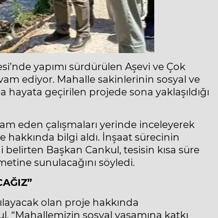
esi’nde yapımı sürdürülen Aşevi ve Çok
vam ediyor. Mahalle sakinlerinin sosyal ve
a hayata geçirilen projede sona yaklaşıldığı
am eden çalışmaları yerinde inceleyerek
oje hakkında bilgi aldı. İnşaat sürecinin
 belirten Başkan Cankul, tesisin kısa süre
etine sunulacağını söyledi.
CAĞIZ”
şılayacak olan proje hakkında
, “Mahallemizin sosyal yaşamına katkı