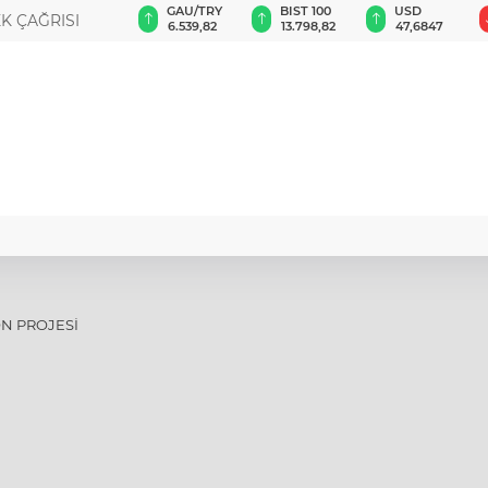
GAU/TRY
BIST 100
USD
EUR
’lu Şube başkanı
6.539,82
13.798,82
47,6847
54,9771
ON PROJESİ