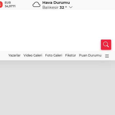
Hava Durumu
GBP
CHF
CAD
RUB
A
64,1968
58,6693
34,0107
0,5840
1
Balıkesir
32 °
Yazarlar
Video Galeri
Foto Galeri
Fikstür
Puan Durumu