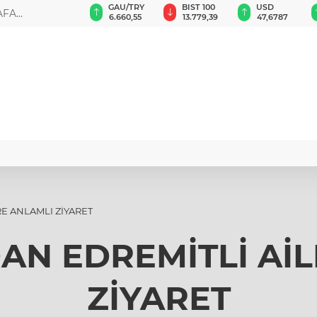
GAU/TRY
BIST 100
USD
EUR
İCİ PAZAR
6.660,55
13.779,39
47,6787
55,1254
RE ANLAMLI ZİYARET
DAN EDREMİTLİ Aİ
ZİYARET