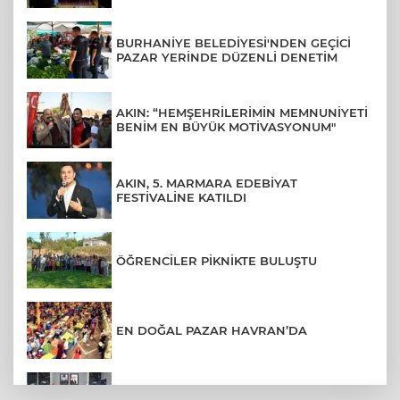
BURHANİYE BELEDİYESİ'NDEN GEÇİCİ
PAZAR YERİNDE DÜZENLİ DENETİM
AKIN: “HEMŞEHRİLERİMİN MEMNUNİYETİ
BENİM EN BÜYÜK MOTİVASYONUM"
AKIN, 5. MARMARA EDEBİYAT
FESTİVALİNE KATILDI
ÖĞRENCİLER PİKNİKTE BULUŞTU
EN DOĞAL PAZAR HAVRAN’DA
BALIKESİR’DE KAPSAMLI EĞİTİM