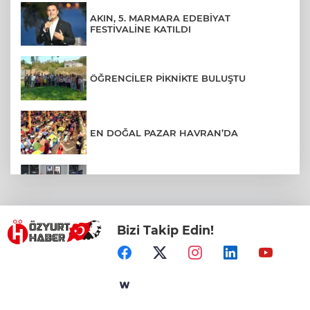
AKIN, 5. MARMARA EDEBİYAT
FESTİVALİNE KATILDI
ÖĞRENCİLER PİKNİKTE BULUŞTU
EN DOĞAL PAZAR HAVRAN’DA
BALIKESİR’DE KAPSAMLI EĞİTİM
TOPLANTISI
Bizi Takip Edin!
BURHANİYE’DE ALTYAPI VE ULAŞIM
HAMLESİ
DURSUNBEY OSB YATIRIMCILARIN
RADARINDA