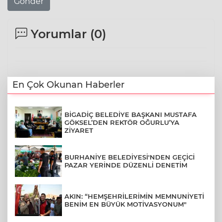
Gönder
Yorumlar (
0
)
En Çok Okunan Haberler
BİGADİÇ BELEDİYE BAŞKANI MUSTAFA
GÖKSEL’DEN REKTÖR OĞURLU’YA
ZİYARET
BURHANİYE BELEDİYESİ'NDEN GEÇİCİ
PAZAR YERİNDE DÜZENLİ DENETİM
AKIN: “HEMŞEHRİLERİMİN MEMNUNİYETİ
BENİM EN BÜYÜK MOTİVASYONUM"