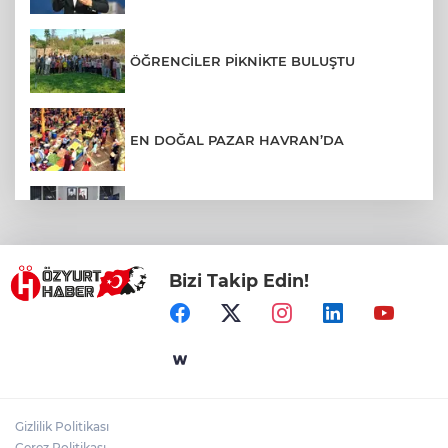
ÖĞRENCİLER PİKNİKTE BULUŞTU
EN DOĞAL PAZAR HAVRAN’DA
BALIKESİR’DE KAPSAMLI EĞİTİM
TOPLANTISI
Bizi Takip Edin!
BURHANİYE’DE ALTYAPI VE ULAŞIM
HAMLESİ
DURSUNBEY OSB YATIRIMCILARIN
RADARINDA
Gizlilik Politikası
Çerez Politikası