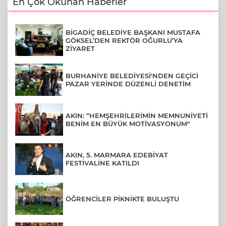
En Çok Okunan Haberler
BİGADİÇ BELEDİYE BAŞKANI MUSTAFA
GÖKSEL’DEN REKTÖR OĞURLU’YA
ZİYARET
BURHANİYE BELEDİYESİ'NDEN GEÇİCİ
PAZAR YERİNDE DÜZENLİ DENETİM
AKIN: “HEMŞEHRİLERİMİN MEMNUNİYETİ
BENİM EN BÜYÜK MOTİVASYONUM"
AKIN, 5. MARMARA EDEBİYAT
FESTİVALİNE KATILDI
ÖĞRENCİLER PİKNİKTE BULUŞTU