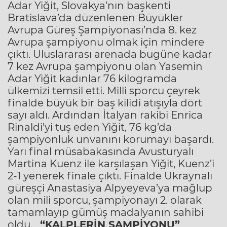
Adar Yiğit, Slovakya’nın başkenti
Bratislava’da düzenlenen Büyükler
Avrupa Güreş Şampiyonası’nda 8. kez
Avrupa şampiyonu olmak için mindere
çıktı. Uluslararası arenada bugüne kadar
7 kez Avrupa şampiyonu olan Yasemin
Adar Yiğit kadınlar 76 kilogramda
ülkemizi temsil etti. Milli sporcu çeyrek
finalde büyük bir baş kilidi atışıyla dört
sayı aldı. Ardından İtalyan rakibi Enrica
Rinaldi’yi tuş eden Yiğit, 76 kg’da
şampiyonluk unvanını korumayı başardı.
Yarı final müsabakasında Avusturyalı
Martina Kuenz ile karşılaşan Yiğit, Kuenz’i
2-1 yenerek finale çıktı. Finalde Ukraynalı
güreşçi Anastasiya Alpyeyeva’ya mağlup
olan mili sporcu, şampiyonayı 2. olarak
tamamlayıp gümüş madalyanın sahibi
oldu.
“KALPLERİN ŞAMPİYONU”