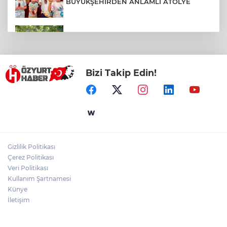
BÜYÜKŞEHİRDEN ANLAMLI ATÖLYE
COĞRAFİ İŞARETLİ HAVRAN SİYAH
İNCİRİNDE HASAT BAŞLADI
Bizi Takip Edin!
EDREMİT'TE YAZ KUR'AN KURSU
ÖĞRENCİLERİ KAHVALTIDA BULUŞTU
AVLU GİRİŞİNDE ASFALT ÇALIŞMALARI
BAŞLADI
Gizlilik Politikası
AKIN’DAN BALIKESİRSPOR’A DESTEK
Çerez Politikası
ÇAĞRISI
Veri Politikası
Kullanım Şartnamesi
Künye
İletişim