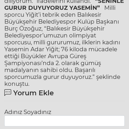
diliyorum.” ifadelerini kullandı.
“SENİNLE
GURUR DUYUYORUZ YASEMİN”
Milli
sporcu Yiğit’i tebrik eden Balıkesir
Büyükşehir Belediyespor Kulüp Başkanı
Burç Özoğuz, “Balıkesir Büyükşehir
Belediyespor’umuzun olimpiyat
sporcusu, milli gururumuz, ilklerin kadını
Yasemin Adar Yiğit; 76 kiloda mücadele
ettiği Büyükler Avrupa Güreş
Şampiyonası’nda 2. olarak gümüş
madalyanın sahibi oldu. Başarılı
sporcumuzla gurur duyuyoruz.” şeklinde
konuştu.
Yorum Ekle
Adınız Soyadınız