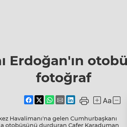
 Erdoğan'ın otob
fotoğraf
erkez Havalimanı'na gelen Cumhurbaşkanı
nda otobüsünü durduran Cafer Karaduman