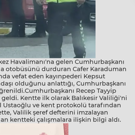
erkez Havalimanı'na gelen Cumhurbaşkanı
nda otobüsünü durduran Cafer Karaduman
ında vefat eden kayınpederi Kepsut
kadaşı olduğunu anlattığı, Cumhurbaşkanı
 öğrenildi.Cumhurbaşkanı
Recep Tayyip
e geldi. Kentte ilk olarak
Balıkesir Valiliği
'ni
l Ustaoğlu
ve kent protokolü tarafından
tte, Valilik şeref defterini imzalayan
kentteki çalışmalara ilişkin bilgi aldı.