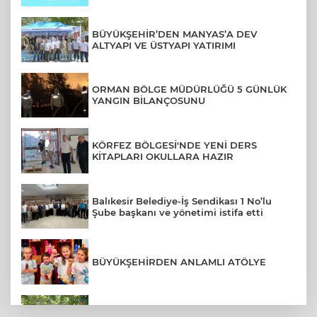
BÜYÜKŞEHİR’DEN MANYAS’A DEV
ALTYAPI VE ÜSTYAPI YATIRIMI
ORMAN BÖLGE MÜDÜRLÜĞÜ 5 GÜNLÜK
YANGIN BİLANÇOSUNU
KÖRFEZ BÖLGESİ'NDE YENİ DERS
KİTAPLARI OKULLARA HAZIR
Balıkesir Belediye-İş Sendikası 1 No’lu
Şube başkanı ve yönetimi istifa etti
BÜYÜKŞEHİRDEN ANLAMLI ATÖLYE
COĞRAFİ İŞARETLİ HAVRAN SİYAH