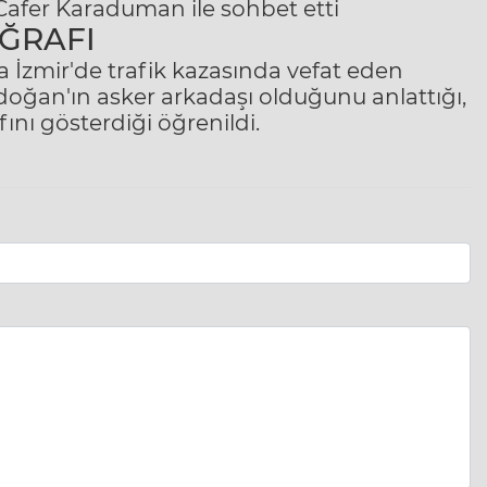
afer Karaduman ile sohbet etti
ĞRAFI
da
İzmir
'de
trafik
kazasında vefat eden
rdoğan'ın asker arkadaşı olduğunu anlattığı,
nı gösterdiği öğrenildi.