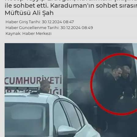
ile sohbet etti. Karaduman'ın sohbet sıras
Müftüsü Ali Şah
Haber Giriş Tarihi: 30.12.2024 08:47
Haber Güncellenme Tarihi: 30.12.2024 08:49
Kaynak: Haber Merkezi