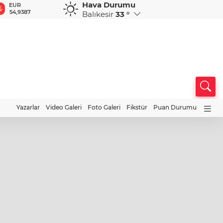
Hava Durumu
GBP
CHF
CAD
RUB
A
64,1387
58,5444
33,9214
0,5831
1
Balıkesir
33 °
Yazarlar
Video Galeri
Foto Galeri
Fikstür
Puan Durumu