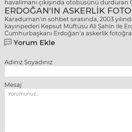
havalimanı çıkışında otobüsünü durduran C
ERDOĞAN'IN ASKERLİK FOTO
Karaduman'ın sohbet sırasında, 2003 yılın
kayınpederi
Kepsut
Müftüsü
Ali Şahin
ile E
Cumhurbaşkanı Erdoğan'a askerlik fotoğrafı
Yorum Ekle
Adınız Soyadınız
Mesaj