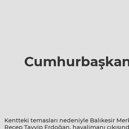
Cumhurbaşkanı
Kentteki temasları nedeniyle Balıkesir M
Recep Tayyip Erdoğan, havalimanı çıkışı