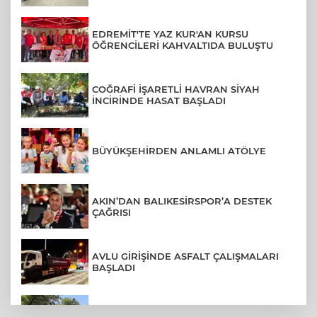
EDREMİT'TE YAZ KUR'AN KURSU
ÖĞRENCİLERİ KAHVALTIDA BULUŞTU
COĞRAFİ İŞARETLİ HAVRAN SİYAH
İNCİRİNDE HASAT BAŞLADI
BÜYÜKŞEHİRDEN ANLAMLI ATÖLYE
AKIN’DAN BALIKESİRSPOR’A DESTEK
ÇAĞRISI
AVLU GİRİŞİNDE ASFALT ÇALIŞMALARI
BAŞLADI