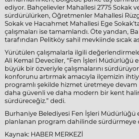
ediyor. Bahçelievler Mahallesi 2775 Sokak v
sürdürülürken, Öğretmenler Mahallesi Rüz
Sokak ve Hacıahmet Mahallesi Ege Sokak’ta 
çalışmaları ise tamamlandı. Öte yandan, Bal
tarafından Pelitköy sahil mevkiinde sıcak as
Yürütülen çalışmalarla ilgili değerlendirm
Ali Kemal Deveciler, “Fen İşleri Müdürlüğü
büyük bir özveriyle çalışmalarını sürdürüyo
konforunu artırmak amacıyla ilçemizin ihti
programlı şekilde hizmet üretmeye devam e
daha güvenli ve daha modern bir kent haline
sürdüreceğiz.” dedi.
Burhaniye Belediyesi Fen İşleri Müdürlüğü ek
planlanan program dahilinde sürdürmeye 
Kaynak: HABER MERKEZİ