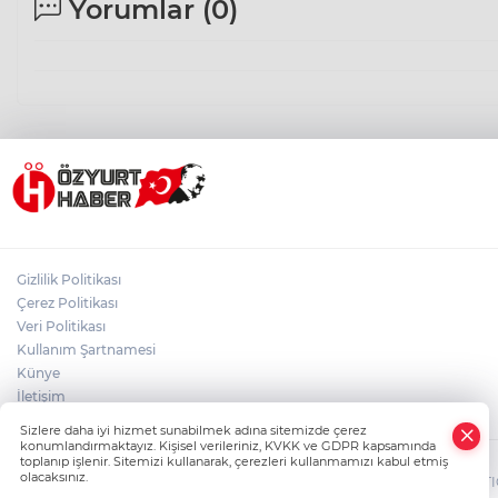
Yorumlar (
0
)
Gizlilik Politikası
Çerez Politikası
Veri Politikası
Kullanım Şartnamesi
Künye
İletişim
Sizlere daha iyi hizmet sunabilmek adına sitemizde çerez
konumlandırmaktayız. Kişisel verileriniz, KVKK ve GDPR kapsamında
toplanıp işlenir. Sitemizi kullanarak, çerezleri kullanmamızı kabul etmiş
olacaksınız.
Copyright© 2006-2026 Tüm hakları saklıdır.
HABER YAZILIMI
ve TURKTIC