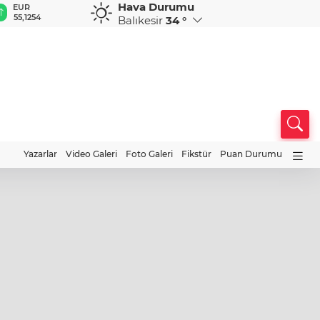
Hava Durumu
GBP
CHF
CAD
RUB
A
64,3468
59,0083
34,1883
0,5822
1
Balıkesir
34 °
Yazarlar
Video Galeri
Foto Galeri
Fikstür
Puan Durumu