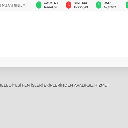
GAU/TRY
BIST 100
USD
EUR
LAŞTI
6.660,55
13.779,39
47,6787
55,1254
ELEDİYESİ FEN İŞLERİ EKİPLERİNDEN ARALIKSIZ HİZMET