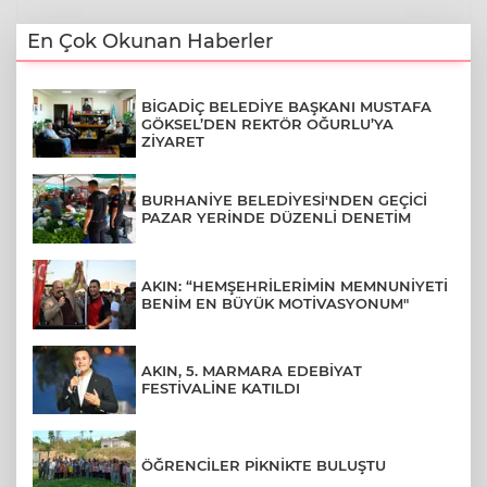
En Çok Okunan Haberler
BİGADİÇ BELEDİYE BAŞKANI MUSTAFA
GÖKSEL’DEN REKTÖR OĞURLU’YA
ZİYARET
BURHANİYE BELEDİYESİ'NDEN GEÇİCİ
PAZAR YERİNDE DÜZENLİ DENETİM
AKIN: “HEMŞEHRİLERİMİN MEMNUNİYETİ
BENİM EN BÜYÜK MOTİVASYONUM"
AKIN, 5. MARMARA EDEBİYAT
FESTİVALİNE KATILDI
ÖĞRENCİLER PİKNİKTE BULUŞTU