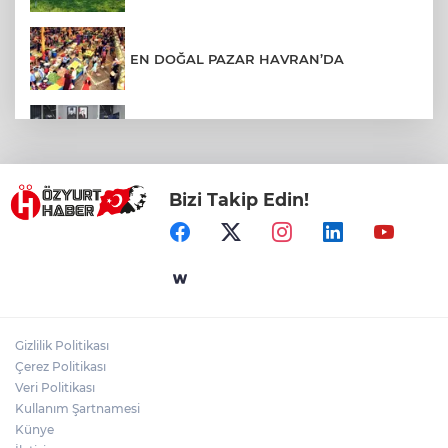
EN DOĞAL PAZAR HAVRAN’DA
BALIKESİR’DE KAPSAMLI EĞİTİM
TOPLANTISI
Bizi Takip Edin!
BURHANİYE’DE ALTYAPI VE ULAŞIM
HAMLESİ
DURSUNBEY OSB YATIRIMCILARIN
RADARINDA
Gizlilik Politikası
Çerez Politikası
KEPSUT'TA GIDA DENETİMLERİ SIKLAŞTI
Veri Politikası
Kullanım Şartnamesi
Künye