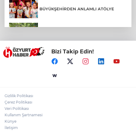
BÜYÜKŞEHİRDEN ANLAMLI ATÖLYE
COĞRAFİ İŞARETLİ HAVRAN SİYAH
İNCİRİNDE HASAT BAŞLADI
Bizi Takip Edin!
EDREMİT'TE YAZ KUR'AN KURSU
ÖĞRENCİLERİ KAHVALTIDA BULUŞTU
AVLU GİRİŞİNDE ASFALT ÇALIŞMALARI
BAŞLADI
Gizlilik Politikası
AKIN’DAN BALIKESİRSPOR’A DESTEK
Çerez Politikası
ÇAĞRISI
Veri Politikası
Kullanım Şartnamesi
Künye
İletişim